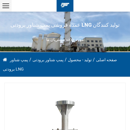
عمده فروشی پمپ شناور برودتی LNG تولید کنندگان
مورد علاقه مشتریان ما
/
/
/
صفحه اصلی
تولید - محصول
پمپ شناور برودتی
پمپ شناور
برودتی LNG