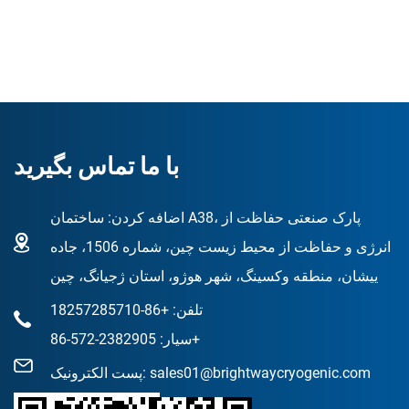
با ما تماس بگیرید
اضافه کردن: ساختمان A38، پارک صنعتی حفاظت از
انرژی و حفاظت از محیط زیست چین، شماره 1506، جاده
ییشان، منطقه وکسینگ، شهر هوژو، استان ژجیانگ، چین
تلفن: +86-18257285710
سیار: 2382905-572-86+
sales01@brightwaycryogenic.com
پست الکترونیک: